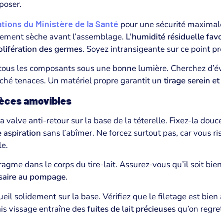
 poser.
ions du Ministère de la Santé
pour une sécurité maximale
itement sèche avant l’assemblage.
L’humidité résiduelle fav
lifération des germes
. Soyez intransigeante sur ce point pr
tous les composants sous une bonne lumière. Cherchez d’év
éché tenaces. Un matériel propre garantit un
tirage serein et
èces amovibles
valve anti-retour sur la base de la téterelle. Fixez-la dou
 aspiration
sans l’abîmer. Ne forcez surtout pas, car vous ri
le.
ragme dans le corps du tire-lait. Assurez-vous qu’il soit bi
ssaire au pompage
.
eil solidement sur la base. Vérifiez que le filetage est bien
is vissage entraîne des
fuites de lait précieuses
qu’on regret