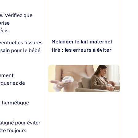
. Vérifiez que
orise
écis.
Mélanger le lait maternel
entuelles fissures
tiré : les erreurs à éviter
 sain
pour le bébé.
cement
squeriez de
en hermétique
 aligné pour éviter
te toujours.