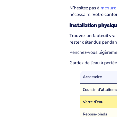
mesure
N’hésitez pas à
nécessaire.
Votre confo
Installation physiq
Trouvez un fauteuil vra
rester détendus pendant
Penchez-vous légèremen
Gardez de l’eau à porté
Accessoire
Coussin d’allaitem
Verre d’eau
Repose-pieds