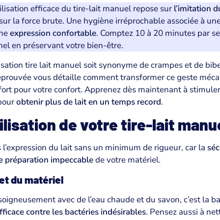
utilisation efficace du tire-lait manuel repose sur
l’imitation 
sur la force brute. Une hygiène irréprochable associée à une
une
expression confortable
. Comptez 10 à 20 minutes par se
nel en préservant votre bien-être.
isation tire lait manuel soit synonyme de crampes et de bib
éprouvée vous détaille comment transformer ce geste méc
ffort pour votre confort. Apprenez dès maintenant à stimule
 pour
obtenir plus de lait en un temps record
.
ilisation de votre tire-lait manu
 l’expression du lait sans un minimum de rigueur, car la
séc
 préparation impeccable
de votre matériel.
et du matériel
oigneusement avec de l’eau chaude et du savon, c’est la ba
ficace contre les bactéries indésirables
. Pensez aussi à net