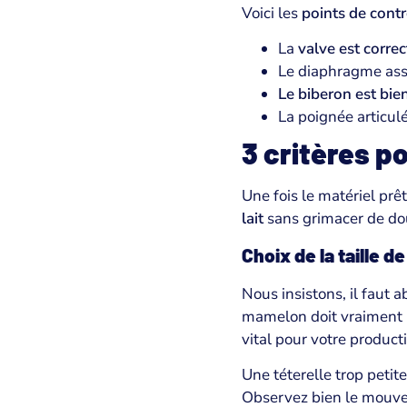
Voici les
points de contr
La
valve est corre
Le diaphragme as
Le biberon est bie
La poignée articul
3 critères p
Une fois le matériel prêt
lait
sans grimacer de do
Choix de la taille d
Nous insistons, il faut
mamelon doit vraiment bo
vital pour votre product
Une téterelle trop petite
Observez bien le mouve