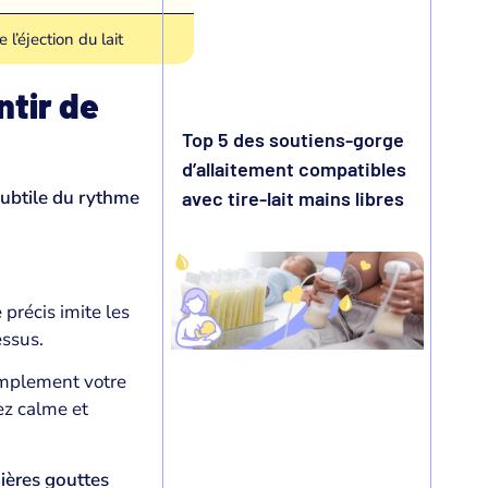
e l’éjection du lait
tir de
Top 5 des soutiens-gorge
d’allaitement compatibles
 subtile du rythme
avec tire-lait mains libres
précis imite les
essus.
simplement votre
ez calme et
ières gouttes