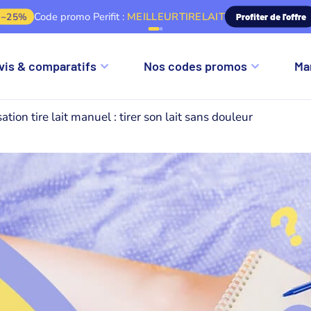
Code promo Emy Pump :
MEILLEURTIRELAIT
10%
Profiter de l'off
vis & comparatifs
Nos codes promos
Ma
sation tire lait manuel : tirer son lait sans douleur