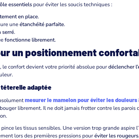
ôle essentiels
pour éviter les soucis techniques :
ctement en place
.
sure une
étanchéité parfaite
.
n serré
.
ée
fonctionne librement
.
our un positionnement conforta
, le confort devient votre priorité absolue pour
déclencher l’
uleur.
e téterelle adaptée
mesurer le mamelon pour éviter les douleurs
 absolument
uger librement. Il ne doit jamais frotter contre les parois 
ion.
 pince les tissus sensibles. Une version trop grande aspire l’
ment lors des premières pressions pour
éviter les rougeurs