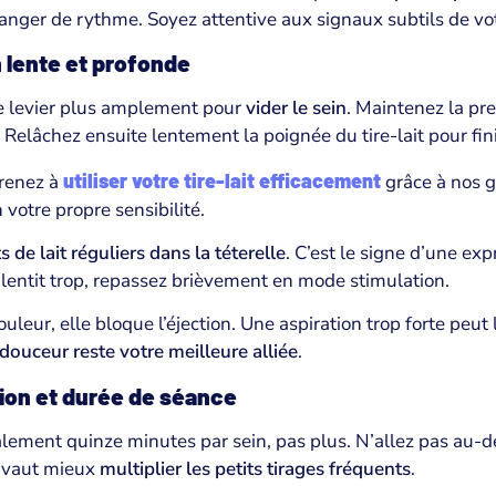
anger de rythme. Soyez attentive aux signaux subtils de vot
 lente et profonde
e levier plus amplement pour
vider le sein
. Maintenez la pr
lâchez ensuite lentement la poignée du tire-lait pour finir
utiliser votre tire-lait efficacement
prenez à
grâce à nos 
n votre propre sensibilité.
ts de lait réguliers dans la téterelle
. C’est le signe d’une exp
ralentit trop, repassez brièvement en mode stimulation.
leur, elle bloque l’éjection. Une aspiration trop forte peut 
douceur reste votre meilleure alliée
.
tion et durée de séance
ement quinze minutes par sein, pas plus. N’allez pas au-delà
Il vaut mieux
multiplier les petits tirages fréquents
.