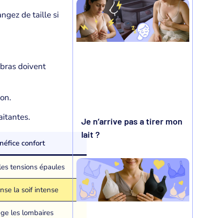
ngez de taille si
 bras doivent
ron.
itantes.
Je n’arrive pas a tirer mon
lait ?
néfice confort
les tensions épaules
se la soif intense
ge les lombaires