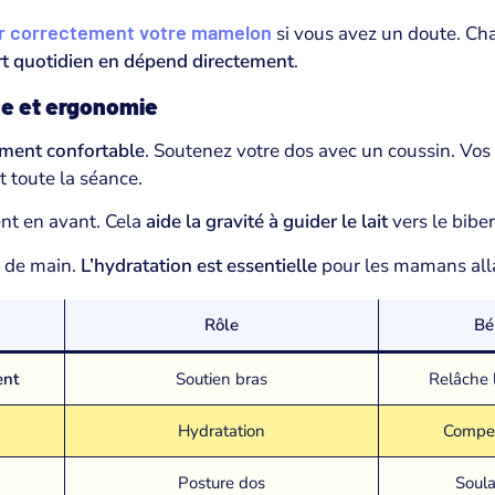
r correctement votre mamelon
si vous avez un doute. Cha
rt quotidien en dépend directement
.
ue et ergonomie
iment confortable
. Soutenez votre dos avec un coussin. Vos
 toute la séance.
t en avant. Cela
aide la gravité à guider le lait
vers le bibe
e de main.
L’hydratation est essentielle
pour les mamans alla
Rôle
Bé
ent
Soutien bras
Relâche 
Hydratation
Compen
Posture dos
Soula