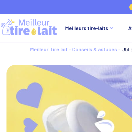
−
Meilleurs tire-laits
A
Meilleur Tire lait
Conseils & astuces
-
-
Utili