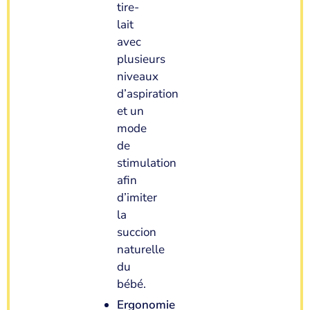
tire-
lait
avec
plusieurs
niveaux
d’aspiration
et un
mode
de
stimulation
afin
d’imiter
la
succion
naturelle
du
bébé.
Ergonomie