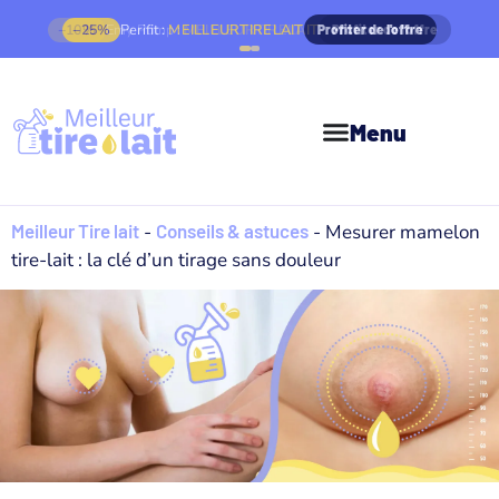
−10%
Emy Pump :
MEILLEURTIRELAIT
Profiter de l'offre
Menu
Meilleur Tire lait
-
Conseils & astuces
-
Mesurer mamelon
tire-lait : la clé d’un tirage sans douleur