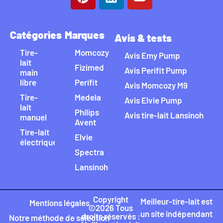
Catégories
Marques
Avis & tests
Tire-
Momcozy
Avis Emy Pump
lait
Fizimed
Avis Perifit Pump
main
libre
Perifit
Avis Momcozy M9
Tire-
Medela
Avis Elvie Pump
lait
Philips
Avis tire-lait Lansinoh
manuel
Avent
Tire-lait
Elvie
électrique
Spectra
Lansinoh
Copyright
Meilleur-tire-lait est
Mentions légales
©2026 Tous
un site indépendant
droits réservés :
Notre méthode de sélection