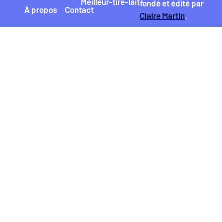
Meilleur-tire-lait
fondé et édité par
À propos
Contact
Claire Martin
.