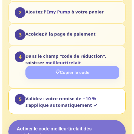
Ajoutez l'
Emy Pump
à votre panier
2
Accédez à la page de paiement
3
Dans le champ "code de réduction",
4
saisissez
meilleurtirelait
📋
Copier le code
Validez : votre remise de
−10 %
5
s'applique automatiquement ✓
Activer le code meilleurtirelait dès