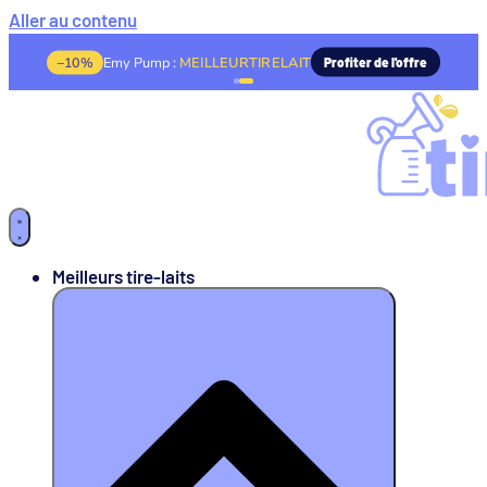
Aller au contenu
−10%
Emy Pump :
MEILLEURTIRELAIT
Profiter de l'offre
Meilleurs tire-laits