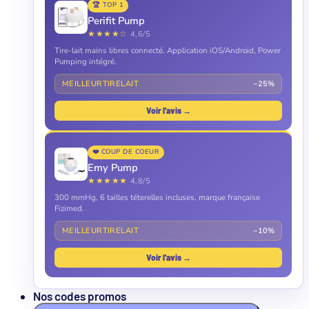
🏆 TOP 1
Perifit Pump
★★★★☆
4,6/5
Tire-lait mains libres connecté. Application iOS/Android, Power
Pumping intégré.
MEILLEURTIRELAIT
−25%
Voir l'avis →
❤️ COUP DE COEUR
Emy Pump
★★★★★
4,8/5
300 mmHg, 6 tailles téterelles incluses, marque française
Fizimed.
MEILLEURTIRELAIT
−10%
Voir l'avis →
Nos codes promos