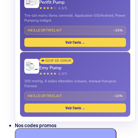
Perifit Pump
★★★★☆
4,6/5
Tire-lait mains libres connecté. Application iOS/Android, Power
Pumping intégré.
MEILLEURTIRELAIT
−25%
Voir l'avis →
❤️ COUP DE COEUR
Emy Pump
★★★★★
4,8/5
300 mmHg, 6 tailles téterelles incluses, marque française
Fizimed.
MEILLEURTIRELAIT
−10%
Voir l'avis →
Nos codes promos