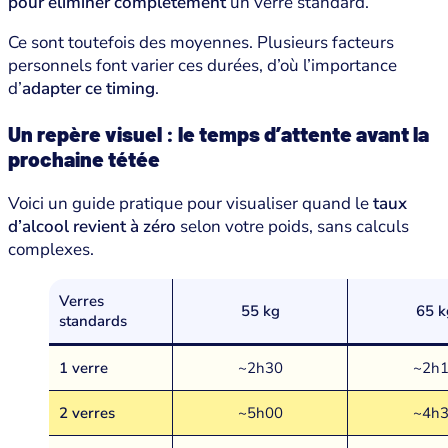
pour éliminer complètement
un verre standard.
Ce sont toutefois des moyennes. Plusieurs facteurs
personnels font varier ces durées, d’où l’importance
d’
adapter ce timing
.
Un repère visuel : le temps d’attente avant la
prochaine tétée
Voici un guide pratique pour visualiser quand le
taux
d’alcool revient à zéro
selon votre poids, sans calculs
complexes.
Verres
55 kg
65 k
standards
1 verre
~2h30
~2h
2 verres
~5h00
~4h