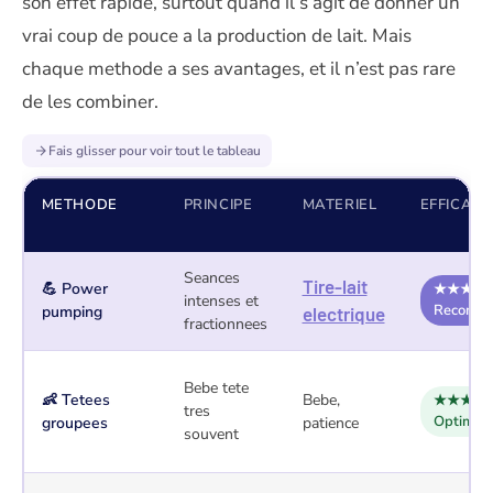
son effet rapide, surtout quand il s’agit de donner un
vrai coup de pouce a la production de lait. Mais
chaque methode a ses avantages, et il n’est pas rare
de les combiner.
Fais glisser pour voir tout le tableau
METHODE
PRINCIPE
MATERIEL
EFFICACI
Seances
Tire-lait
💪 Power
★★★★
intenses et
Recomm
pumping
electrique
fractionnees
Bebe tete
👶 Tetees
Bebe,
★★★★
tres
Optimal
groupees
patience
souvent