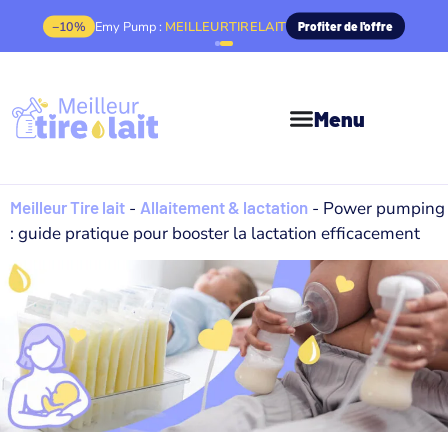
−10%
Emy Pump :
MEILLEURTIRELAIT
Profiter de l'offre
Menu
Meilleur Tire lait
-
Allaitement & lactation
-
Power pumping
: guide pratique pour booster la lactation efficacement