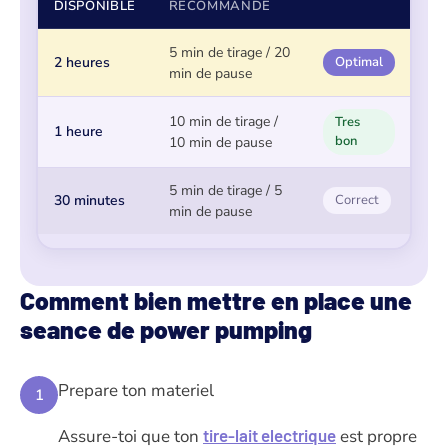
DISPONIBLE
RECOMMANDE
5 min de tirage / 20
2 heures
Optimal
min de pause
10 min de tirage /
Tres
1 heure
bon
10 min de pause
5 min de tirage / 5
30 minutes
Correct
min de pause
Comment bien mettre en place une
seance de power pumping
Prepare ton materiel
1
Assure-toi que ton
tire-lait electrique
est propre