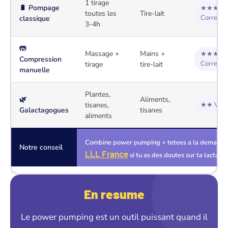
1 tirage
🔋 Pompage
★★★
toutes les
Tire-lait
Correct
classique
3-4h
🤲
Massage +
Mains +
★★★
Compression
Correct
tirage
tire-lait
manuelle
Plantes,
🌿
Aliments,
tisanes,
★★ Vari
Galactagogues
tisanes
aliments
Combine power pumping + tetees a la demande p
Notre conseil
LLL France
si tu as des doutes sur ta lactatio
En resume
Le power pumping est un outil puissant quand il