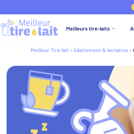
−
Meilleurs tire-laits
A
Meilleur Tire lait
Allaitement & lactation
-
-