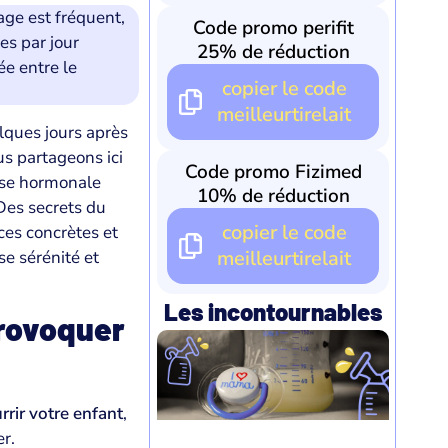
nage est fréquent,
Code promo perifit
es par jour
25% de réduction
lée entre le
copier le code
meilleurtirelait
lques jours après
s partageons ici
Code promo Fizimed
ose hormonale
10% de réduction
Des secrets du
copier le code
es concrètes et
meilleurtirelait
e sérénité et
Les incontournables
provoquer
rir votre enfant
,
r.