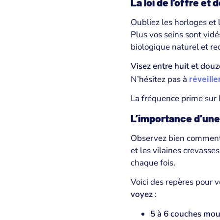
La loi de l’offre e
Oubliez les horloges et l
Plus vos seins sont vidé
biologique naturel et r
Visez entre huit et douz
réveille
N’hésitez pas à
La fréquence prime sur l
L’importance d’une
Observez bien comment v
et les vilaines crevasses
chaque fois.
Voici des repères pour v
voyez
:
5 à 6 couches moui