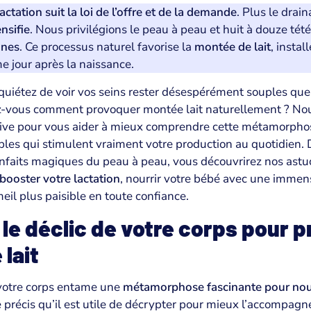
lactation suit la loi de l’offre et de la demande
. Plus le drai
nsifie
. Nous privilégions le peau à peau et huit à douze tété
ones
. Ce processus naturel favorise la
montée de lait
, instal
e jour après la naissance.
quiétez de voir vos seins rester désespérément souples que
ez-vous comment provoquer montée lait naturellement ? Nou
ctive pour vous aider à mieux comprendre cette métamorph
mples qui stimulent vraiment votre production au quotidien. 
faits magiques du peau à peau, vous découvrirez nos astuc
booster votre lactation
, nourrir votre bébé avec une immens
il plus paisible en toute confiance.
e déclic de votre corps pour 
lait
votre corps entame une
métamorphose fascinante pour nour
 précis qu’il est utile de décrypter pour mieux l’accompagne