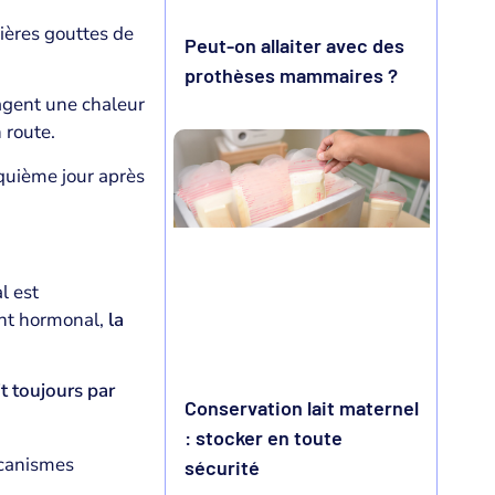
mières gouttes de
Peut-on allaiter avec des
prothèses mammaires ?
agent une chaleur
 route.
nquième jour après
l est
ent hormonal,
la
it toujours par
Conservation lait maternel
: stocker en toute
canismes
sécurité