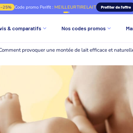
Code promo Emy Pump :
Code promo Perifit :
MEILLEURTIRELAIT
MEILLEURTIRELAIT
10%
−25%
Profiter de l'offre
Profiter de l'off
vis & comparatifs
Nos codes promos
Ma
Comment provoquer une montée de lait efficace et naturell