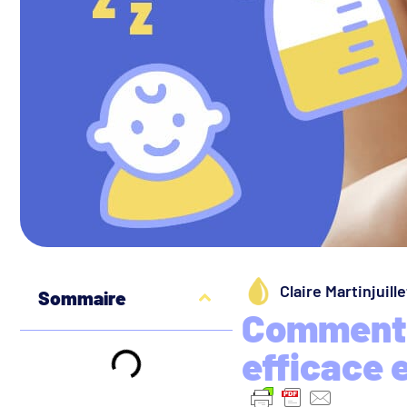
Claire Martin
juill
Sommaire
Comment 
efficace e