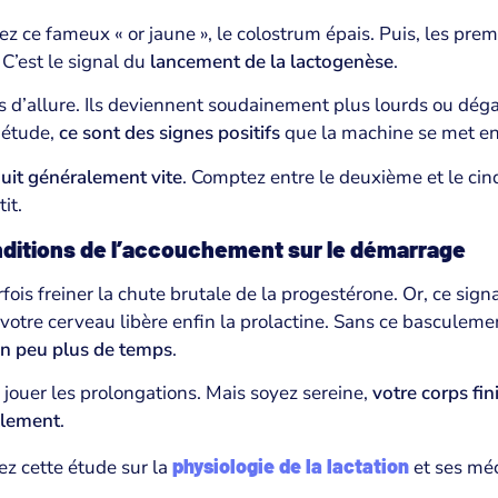
z ce fameux « or jaune », le colostrum épais. Puis, les pre
. C’est le signal du
lancement de la lactogenèse
.
s d’allure. Ils deviennent soudainement plus lourds ou dég
iétude,
ce sont des signes positifs
que la machine se met en
uit généralement vite
. Comptez entre le deuxième et le ci
it.
nditions de l’accouchement sur le démarrage
ois freiner la chute brutale de la progestérone. Or, ce signa
votre cerveau libère enfin la prolactine. Sans ce basculem
 un peu plus de temps
.
 jouer les prolongations. Mais soyez sereine,
votre corps fin
ellement
.
physiologie de la lactation
sez cette étude sur la
et ses mé